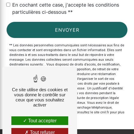
En cochant cette case, j'accepte les conditions
particulières ci-dessous **
ENVOYER
** Les données personnelles communiquées sont nécessaires aux fins de
vous contacter et sont enregistrées dans un fichier informatisé. Elles sont
destinées à et ses sous-traitants dans le seul but de répondre à votre
message. Les données collectées seront communiquées aux seuls
destinataires suivants: . Vous disposez de droits d’accès, de rectification,
d’effacement, de portabilité, de limitation, d’opposition, de retrait de votre
consentement à tout moment et du droit d’introduire une réclamation
auprès d’une autorité de contrôle, ainsi que d’organiser le sort de vos
données post-mortem. Vous pouvez exercer ces droits par voie postale à
l'adresse ou par courrier électronique à l'adresse . Un justificatif d'identité
Ce site utilise des cookies et
pourra vous être demandé. Nous conservons vos données pendant la
vous donne le contrôle sur
période de prise de contact puis pendant la durée de prescription légale
ceux que vous souhaitez
aux fins probatoires et de gestion des contentieux. Vous avez le droit de
activer
vous inscrire sur la liste d'opposition au démarchage téléphonique,
disponible à cette adresse:
Bloctel.gouv.fr
. Consultez le site cnil.fr pour plus
d’informations sur vos droits.
Tout accepter
Tout refuser