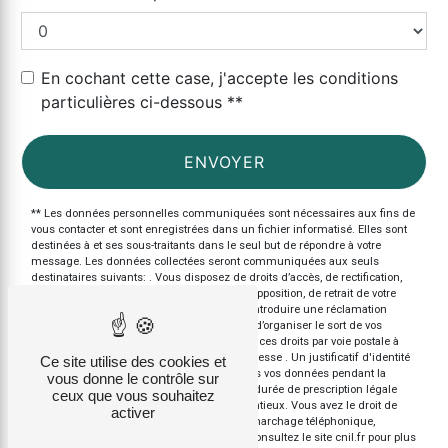
En cochant cette case, j'accepte les conditions
particulières ci-dessous **
ENVOYER
** Les données personnelles communiquées sont nécessaires aux fins de
vous contacter et sont enregistrées dans un fichier informatisé. Elles sont
destinées à et ses sous-traitants dans le seul but de répondre à votre
message. Les données collectées seront communiquées aux seuls
destinataires suivants: . Vous disposez de droits d’accès, de rectification,
d’effacement, de portabilité, de limitation, d’opposition, de retrait de votre
consentement à tout moment et du droit d’introduire une réclamation
auprès d’une autorité de contrôle, ainsi que d’organiser le sort de vos
données post-mortem. Vous pouvez exercer ces droits par voie postale à
l'adresse ou par courrier électronique à l'adresse . Un justificatif d'identité
Ce site utilise des cookies et
pourra vous être demandé. Nous conservons vos données pendant la
vous donne le contrôle sur
période de prise de contact puis pendant la durée de prescription légale
ceux que vous souhaitez
aux fins probatoires et de gestion des contentieux. Vous avez le droit de
activer
vous inscrire sur la liste d'opposition au démarchage téléphonique,
disponible à cette adresse:
Bloctel.gouv.fr
. Consultez le site cnil.fr pour plus