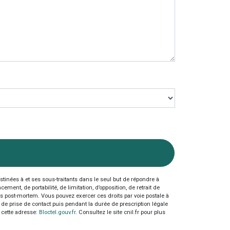
inées à et ses sous-traitants dans le seul but de répondre à
nt, de portabilité, de limitation, d’opposition, de retrait de
es post-mortem. Vous pouvez exercer ces droits par voie postale à
 de prise de contact puis pendant la durée de prescription légale
à cette adresse:
Bloctel.gouv.fr
. Consultez le site cnil.fr pour plus