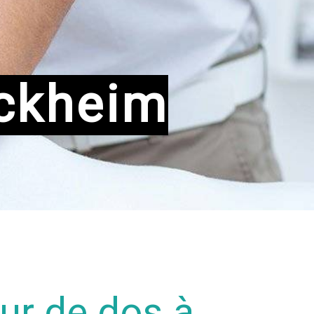
rckheim
ur de dos à