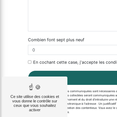
Combien font sept plus neuf
En cochant cette case, j'accepte les condi
** Les données personnelles communiquées sont nécessaires aux f
votre message. Les données collectées seront communiquées aux seu
Ce site utilise des cookies et
votre consentement à tout moment et du droit d’introduire une ré
vous donne le contrôle sur
l'adresse ou par courrier électronique à l'adresse . Un justific
ceux que vous souhaitez
aux fins probatoires et de gestion des contentieux. Vous avez le 
activer
d’informations sur vos droits.