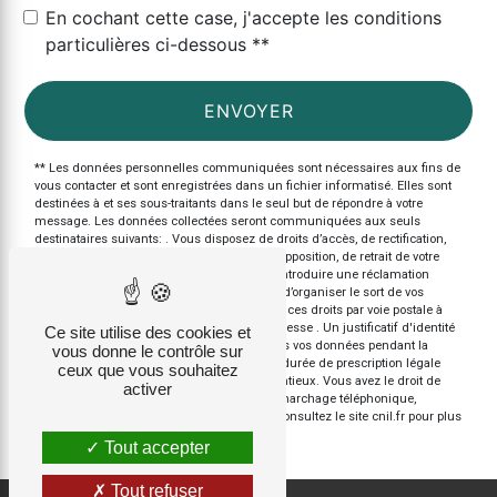
En cochant cette case, j'accepte les conditions
particulières ci-dessous **
ENVOYER
** Les données personnelles communiquées sont nécessaires aux fins de
vous contacter et sont enregistrées dans un fichier informatisé. Elles sont
destinées à et ses sous-traitants dans le seul but de répondre à votre
message. Les données collectées seront communiquées aux seuls
destinataires suivants: . Vous disposez de droits d’accès, de rectification,
d’effacement, de portabilité, de limitation, d’opposition, de retrait de votre
consentement à tout moment et du droit d’introduire une réclamation
auprès d’une autorité de contrôle, ainsi que d’organiser le sort de vos
données post-mortem. Vous pouvez exercer ces droits par voie postale à
l'adresse ou par courrier électronique à l'adresse . Un justificatif d'identité
Ce site utilise des cookies et
pourra vous être demandé. Nous conservons vos données pendant la
vous donne le contrôle sur
période de prise de contact puis pendant la durée de prescription légale
ceux que vous souhaitez
aux fins probatoires et de gestion des contentieux. Vous avez le droit de
activer
vous inscrire sur la liste d'opposition au démarchage téléphonique,
disponible à cette adresse:
Bloctel.gouv.fr
. Consultez le site cnil.fr pour plus
d’informations sur vos droits.
Tout accepter
Tout refuser