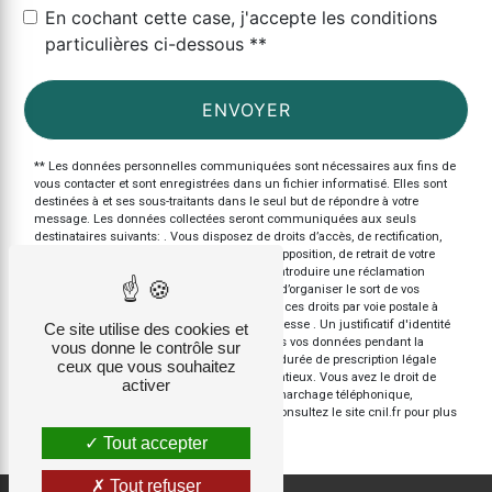
En cochant cette case, j'accepte les conditions
particulières ci-dessous **
ENVOYER
** Les données personnelles communiquées sont nécessaires aux fins de
vous contacter et sont enregistrées dans un fichier informatisé. Elles sont
destinées à et ses sous-traitants dans le seul but de répondre à votre
message. Les données collectées seront communiquées aux seuls
destinataires suivants: . Vous disposez de droits d’accès, de rectification,
d’effacement, de portabilité, de limitation, d’opposition, de retrait de votre
consentement à tout moment et du droit d’introduire une réclamation
auprès d’une autorité de contrôle, ainsi que d’organiser le sort de vos
données post-mortem. Vous pouvez exercer ces droits par voie postale à
l'adresse ou par courrier électronique à l'adresse . Un justificatif d'identité
Ce site utilise des cookies et
pourra vous être demandé. Nous conservons vos données pendant la
vous donne le contrôle sur
période de prise de contact puis pendant la durée de prescription légale
ceux que vous souhaitez
aux fins probatoires et de gestion des contentieux. Vous avez le droit de
activer
vous inscrire sur la liste d'opposition au démarchage téléphonique,
disponible à cette adresse:
Bloctel.gouv.fr
. Consultez le site cnil.fr pour plus
d’informations sur vos droits.
Tout accepter
Tout refuser