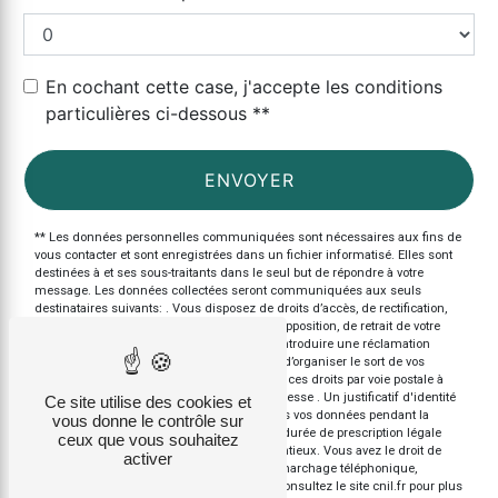
En cochant cette case, j'accepte les conditions
particulières ci-dessous **
ENVOYER
** Les données personnelles communiquées sont nécessaires aux fins de
vous contacter et sont enregistrées dans un fichier informatisé. Elles sont
destinées à et ses sous-traitants dans le seul but de répondre à votre
message. Les données collectées seront communiquées aux seuls
destinataires suivants: . Vous disposez de droits d’accès, de rectification,
d’effacement, de portabilité, de limitation, d’opposition, de retrait de votre
consentement à tout moment et du droit d’introduire une réclamation
auprès d’une autorité de contrôle, ainsi que d’organiser le sort de vos
données post-mortem. Vous pouvez exercer ces droits par voie postale à
l'adresse ou par courrier électronique à l'adresse . Un justificatif d'identité
Ce site utilise des cookies et
pourra vous être demandé. Nous conservons vos données pendant la
vous donne le contrôle sur
période de prise de contact puis pendant la durée de prescription légale
ceux que vous souhaitez
aux fins probatoires et de gestion des contentieux. Vous avez le droit de
activer
vous inscrire sur la liste d'opposition au démarchage téléphonique,
disponible à cette adresse:
Bloctel.gouv.fr
. Consultez le site cnil.fr pour plus