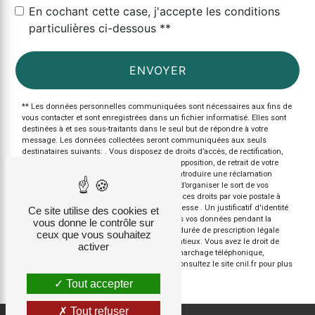
En cochant cette case, j'accepte les conditions
particulières ci-dessous **
ENVOYER
** Les données personnelles communiquées sont nécessaires aux fins de
vous contacter et sont enregistrées dans un fichier informatisé. Elles sont
destinées à et ses sous-traitants dans le seul but de répondre à votre
message. Les données collectées seront communiquées aux seuls
destinataires suivants: . Vous disposez de droits d’accès, de rectification,
d’effacement, de portabilité, de limitation, d’opposition, de retrait de votre
consentement à tout moment et du droit d’introduire une réclamation
auprès d’une autorité de contrôle, ainsi que d’organiser le sort de vos
données post-mortem. Vous pouvez exercer ces droits par voie postale à
l'adresse ou par courrier électronique à l'adresse . Un justificatif d'identité
Ce site utilise des cookies et
pourra vous être demandé. Nous conservons vos données pendant la
vous donne le contrôle sur
période de prise de contact puis pendant la durée de prescription légale
ceux que vous souhaitez
aux fins probatoires et de gestion des contentieux. Vous avez le droit de
activer
vous inscrire sur la liste d'opposition au démarchage téléphonique,
disponible à cette adresse:
Bloctel.gouv.fr
. Consultez le site cnil.fr pour plus
d’informations sur vos droits.
Tout accepter
Tout refuser