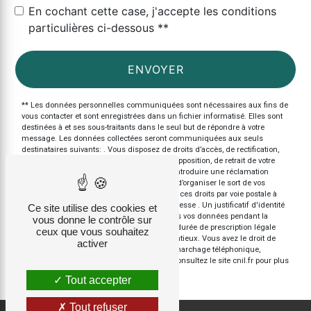
En cochant cette case, j'accepte les conditions
particulières ci-dessous **
ENVOYER
** Les données personnelles communiquées sont nécessaires aux fins de
vous contacter et sont enregistrées dans un fichier informatisé. Elles sont
destinées à et ses sous-traitants dans le seul but de répondre à votre
message. Les données collectées seront communiquées aux seuls
destinataires suivants: . Vous disposez de droits d’accès, de rectification,
d’effacement, de portabilité, de limitation, d’opposition, de retrait de votre
consentement à tout moment et du droit d’introduire une réclamation
auprès d’une autorité de contrôle, ainsi que d’organiser le sort de vos
données post-mortem. Vous pouvez exercer ces droits par voie postale à
l'adresse ou par courrier électronique à l'adresse . Un justificatif d'identité
Ce site utilise des cookies et
pourra vous être demandé. Nous conservons vos données pendant la
vous donne le contrôle sur
période de prise de contact puis pendant la durée de prescription légale
ceux que vous souhaitez
aux fins probatoires et de gestion des contentieux. Vous avez le droit de
activer
vous inscrire sur la liste d'opposition au démarchage téléphonique,
disponible à cette adresse:
Bloctel.gouv.fr
. Consultez le site cnil.fr pour plus
d’informations sur vos droits.
Tout accepter
Tout refuser