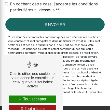
En cochant cette case, j'accepte les conditions
particulières ci-dessous **
ENVOYER
** Les données personnelles communiquées sont nécessaires aux fins de
vous contacter et sont enregistrées dans un fichier informatisé. Elles sont
destinées à et ses sous-traitants dans le seul but de répondre à votre
message. Les données collectées seront communiquées aux seuls
destinataires suivants: . Vous disposez de droits d’accès, de rectification,
d’effacement, de portabilité, de limitation, d’opposition, de retrait de votre
consentement à tout moment et du droit d’introduire une réclamation
auprès d’une autorité de contrôle, ainsi que d’organiser le sort de vos
données post-mortem. Vous pouvez exercer ces droits par voie postale à
l'adresse ou par courrier électronique à l'adresse . Un justificatif d'identité
Ce site utilise des cookies et
pourra vous être demandé. Nous conservons vos données pendant la
vous donne le contrôle sur
période de prise de contact puis pendant la durée de prescription légale
ceux que vous souhaitez
aux fins probatoires et de gestion des contentieux. Vous avez le droit de
activer
vous inscrire sur la liste d'opposition au démarchage téléphonique,
disponible à cette adresse:
Bloctel.gouv.fr
. Consultez le site cnil.fr pour plus
d’informations sur vos droits.
Tout accepter
Tout refuser