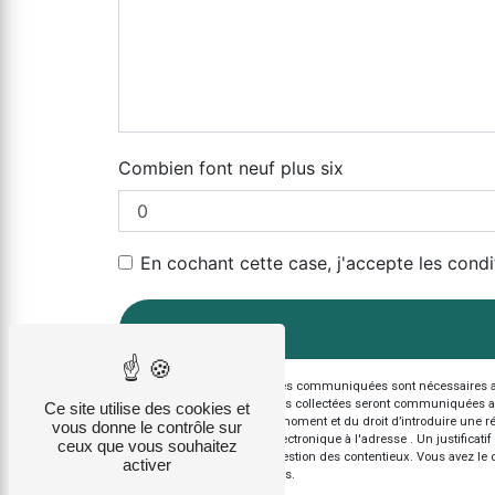
Combien font neuf plus six
En cochant cette case, j'accepte les condi
** Les données personnelles communiquées sont nécessaires aux f
votre message. Les données collectées seront communiquées aux seu
Ce site utilise des cookies et
votre consentement à tout moment et du droit d’introduire une ré
vous donne le contrôle sur
l'adresse ou par courrier électronique à l'adresse . Un justific
ceux que vous souhaitez
aux fins probatoires et de gestion des contentieux. Vous avez le 
activer
d’informations sur vos droits.