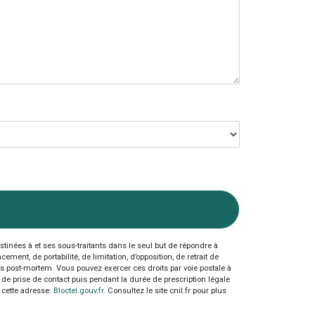
inées à et ses sous-traitants dans le seul but de répondre à
nt, de portabilité, de limitation, d’opposition, de retrait de
es post-mortem. Vous pouvez exercer ces droits par voie postale à
 de prise de contact puis pendant la durée de prescription légale
à cette adresse:
Bloctel.gouv.fr
. Consultez le site cnil.fr pour plus