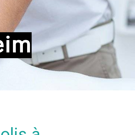
eim
olis à