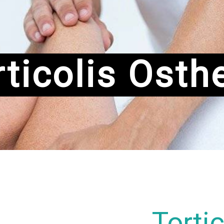
rticolis Osth
Tortic